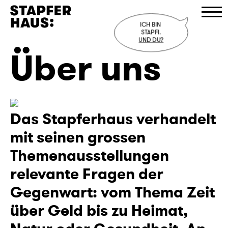
ICH BIN 

STAPFI.
UND DU?
Über uns
Programm
Besuch
Stapferhaus
Das Stapferhaus verhandelt
Bistro
mit seinen grossen
Shop
Themenausstellungen
relevante Fragen der
D
/
E
/
F
Gegenwart: vom Thema Zeit
über Geld bis zu Heimat,