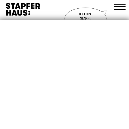
ICH BIN 

STAPFI.
UND DU?
Anne Frank und wir
Programm
Besuch
Stapferhaus
Bistro
Shop
D
/
E
/
F