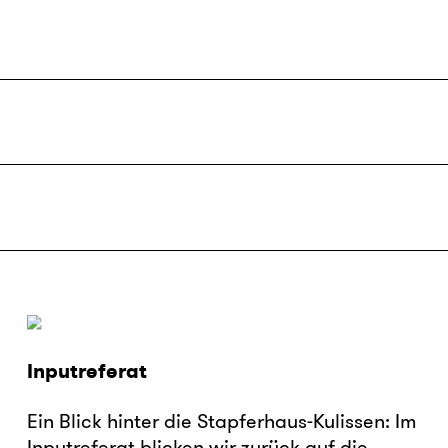
Inputreferat
Ein Blick hinter die Stapferhaus-Kulissen: Im
Inputreferat blicken wir zurück auf die