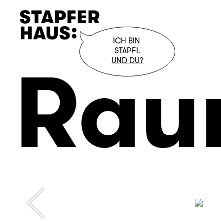
ICH BIN 

STAPFI.
Rau
UND DU?