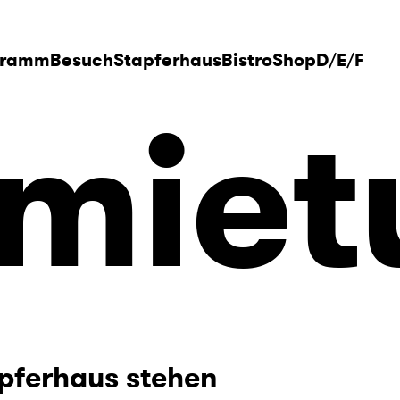
gramm
Besuch
Stapferhaus
Bistro
Shop
D
/
E
/
F
miet
pferhaus stehen