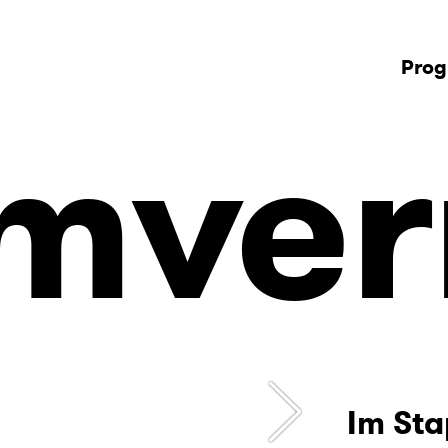
Pro
mver
Im Sta