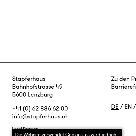
Stapferhaus
Zu den P
Bahnhofstrasse 49
Barrieref
5600 Lenzburg
DE
EN
+41 (0) 62 886 62 00
info@stapferhaus.ch
Label Partner:
Die Website verwendet Cookies, es wird jedoch