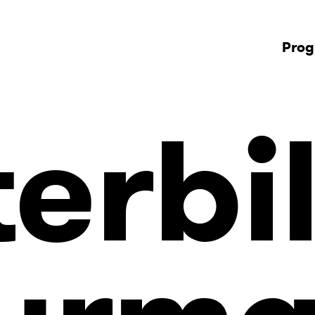
Pro
terbi