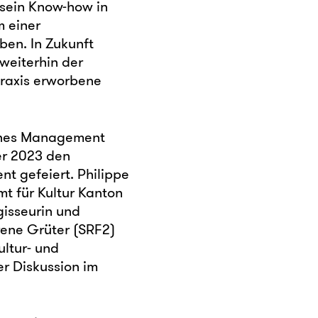
 sein Know-how in
m einer
en. In Zukunft
weiterhin der
Praxis erworbene
ches Management
er 2023 den
t gefeiert. Philippe
mt für Kultur Kanton
isseurin und
Irene Grüter (SRF2)
ltur- und
er Diskussion im