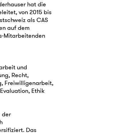
derhauser hat die
eitet, von 2015 bis
stschweiz als CAS
nnen auf dem
s-Mitarbeitenden
arbeit und
ung, Recht,
, Freiwilligenarbeit,
Evaluation, Ethik
 der
h
sifiziert. Das