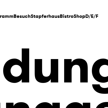
gramm
Besuch
Stapferhaus
Bistro
Shop
D
/
E
/
F
ldun