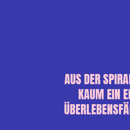
AUS DER SPIRA
KAUM EIN 
ÜBERLEBENSFÄH
Die Website verwendet Cookies, es wird jedoch
kein Cookie-Management betrieben. Cookie-
Einstellungen können in den privaten
Browsereinstellungen verändert werden. Hier
geht es zur
Datenschutzerklärung
.