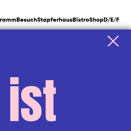
gramm
Besuch
Stapferhaus
Bistro
Shop
D
/
E
/
F
 ist