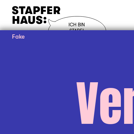
ICH BIN 

STAPFI.
Fake
UND DU?
Ver