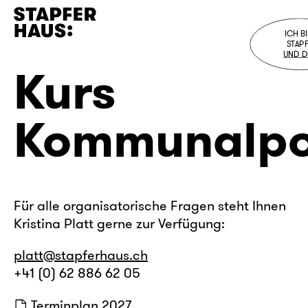
ICH BI
STAPF
UND D
Kurs
Programm
Besuch
Kommunalpol
Stapferhaus
Bistro
Shop
Für alle organisatorische Fragen steht Ihnen
Kristina Platt gerne zur Verfügung:
D
/
E
/
F
platt@stapferhaus.ch
+41 (0) 62 886 62 05
Terminplan 2027