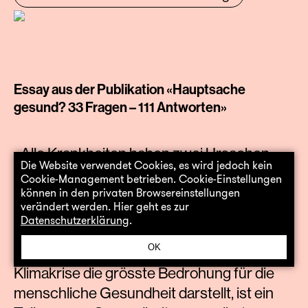
Essay aus der Publikation «Hauptsache
gesund? 33 Fragen – 111 Antworten»
«Alle Krankheiten haben zwei Ursachen:
Die Website verwendet Cookies, es wird jedoch kein
eine pathologische, die andere politisch.»
Cookie-Management betrieben. Cookie-Einstellungen
Bereits im 19. Jahrhundert brachte der
können in den privaten Browsereinstellungen
verändert werden. Hier geht es zur
deutsche Pathologe Rudolf Virchow diese
Datenschutzerklärung
.
Einsicht auf den Punkt – und sie ist heute
OK
aktueller denn je. In Zeiten, in denen die
Klimakrise die grösste Bedrohung für die
menschliche Gesundheit darstellt, ist ein