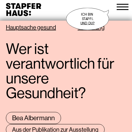
ICH BIN 

STAPFI.
UND DU?
Hauptsache gesund
Sammlung
Programm
Wer ist
Besuch
verantwortlich für
Stapferhaus
unsere
Bistro
Shop
Gesundheit?
D
/
E
/
F
Bea Albermann
Aus der Publikation zur Ausstellung